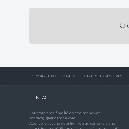
Cr
COPYRIGHT © GEEKOSCOPE. TOUS DROITS RÉSERVÉS
CONTACT
Pour tout problème lié à votre connexion :
contact@geekoscope.com
Attention, aucune question liée au contenu d’une
souscription spécifique ne sera traité sur cet email.