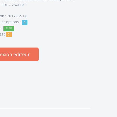
etre... vivante !
ion : 2017-12-14
 et options :
6
 :
2798
es :
0
xion éditeur